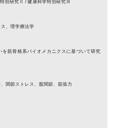
学特別研究Ⅱ / 健康科学特別研究Ⅲ
クス、理学療法学
いを筋骨格系バイオメカニクスに基づいて研究
行、関節ストレス、股関節、筋張力