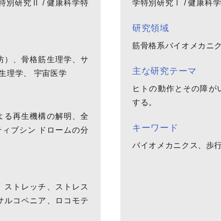
学特別研究Ⅱ / 健康科学特
学特別研究Ⅰ / 健康科
研究領域
筋骨格系バイオメカニ
防）、骨格筋生理学、サ
主な研究テーマ
生理学、 宇宙医学
ヒトの動作とその障が
する。
よる再生機構の解明、全
キーワード
ィブシン ドロームの分
バイオメカニクス、歩
、ストレッチ、ストレス
サルコペニア、ロコモテ