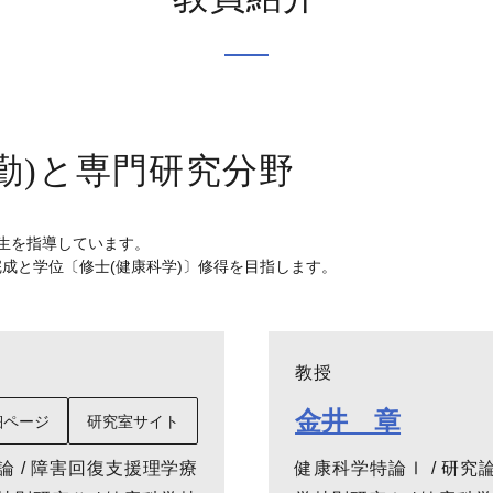
勤)と専門研究分野
生を指導しています。
成と学位〔修士(健康科学)〕修得を目指します。
教授
金井 章
細ページ
研究室サイト
論 / 障害回復支援理学療
健康科学特論Ⅰ / 研究論