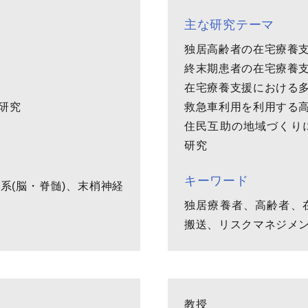
主な研究テーマ
独居高齢者の在宅療養
終末期患者の在宅療養
在宅療養支援における
研究
救急車利用を利用する
住民互助の地域づくり
研究
キーワード
系(脳・脊髄)、末梢神経
独居療養者、高齢者、
搬送、リスクマネジメ
教授