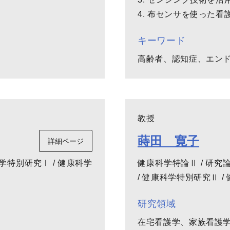
4. 布センサを使った
キーワード
高齢者、認知症、エン
教授
蒔田 寛子
詳細ページ
学特別研究Ⅰ / 健康科学
健康科学特論Ⅱ / 研究
/ 健康科学特別研究Ⅱ 
研究領域
在宅看護学、家族看護