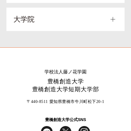
短期大学部
大学院
新着情報
幼児教育・保育科
学科紹介/理学療法士をもっと知ろう
大学院 健康科学研究科
新着情報
健康科学専攻
カリキュラム
学科紹介
教員紹介
学校法人藤ノ花学園
新着情報
豊橋創造大学
カリキュラム
卒業後の進路・就職支援
豊橋創造大学短期大学部
研究科概要
教員紹介
〒440-8511 愛知県豊橋市牛川町松下20-1
教員紹介 特別プログラム
教員紹介
卒業後の進路・就職支援
豊橋創造大学公式SNS
卒業生紹介 特別プログラム
健康科学特別研究