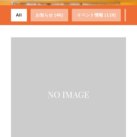
All
お知らせ (46)
イベント情報 (119)
プレ