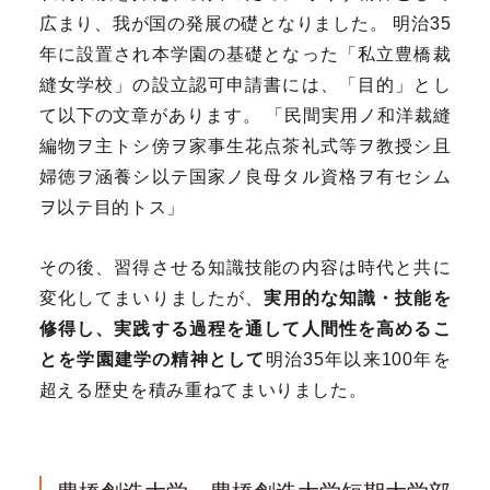
広まり、我が国の発展の礎となりました。 明治35
年に設置され本学園の基礎となった「私立豊橋裁
縫女学校」の設立認可申請書には、「目的」とし
て以下の文章があります。 「民間実用ノ和洋裁縫
編物ヲ主トシ傍ヲ家事生花点茶礼式等ヲ教授シ且
婦徳ヲ涵養シ以テ国家ノ良母タル資格ヲ有セシム
ヲ以テ目的トス」
その後、習得させる知識技能の内容は時代と共に
変化してまいりましたが、
実用的な知識・技能を
修得し、実践する過程を通して人間性を高めるこ
とを学園建学の精神として
明治35年以来100年を
超える歴史を積み重ねてまいりました。