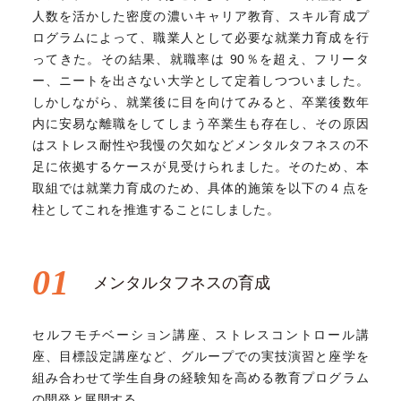
人数を活かした密度の濃いキャリア教育、スキル育成プ
ログラムによって、職業人として必要な就業力育成を行
ってきた。その結果、就職率は 90％を超え、フリータ
ー、ニートを出さない大学として定着しつついました。
しかしながら、就業後に目を向けてみると、卒業後数年
内に安易な離職をしてしまう卒業生も存在し、その原因
はストレス耐性や我慢の欠如などメンタルタフネスの不
足に依拠するケースが見受けられました。そのため、本
取組では就業力育成のため、具体的施策を以下の４点を
柱としてこれを推進することにしました。
01
メンタルタフネスの育成
セルフモチベーション講座、ストレスコントロール講
座、目標設定講座など、グループでの実技演習と座学を
組み合わせて学生自身の経験知を高める教育プログラム
の開発と展開する。