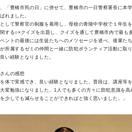
日、「豊橋市民の日」に併せて、豊橋市の一日警察署長に本
選ばれました。
として警察官の制服を着用し、母校の青陵中学校で１年生を
関する○×クイズを出題し、クイズを通して豊橋市内で最も
イベントの最後には生徒たちへのメツセージを述べ、後輩た
が所属するゼミの仲間と一緒に防犯ボランティア活動に取り
つ良い経験となりました。
田さんの感想
さを体で実感でき、良い経験となりました。普段は、講座等
大変勉強になりました。1人でも多くの方々に防犯意識を高
害を少しでも減らせることができればと強く思いました。」