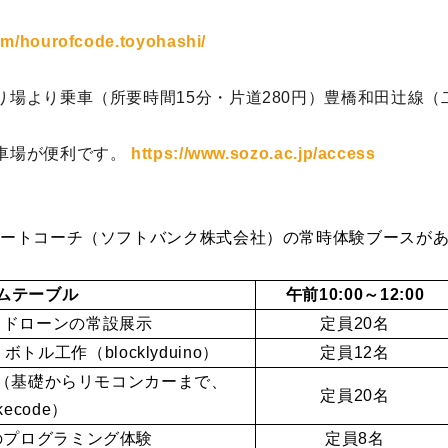
om/hourofcode.toyohashi/
場より乗車（所要時間15分・片道280円）豊橋和田辻線（
車場が便利です。
https://www.sozo.ac.jp/access
マートコーチ（ソフトバンク株式会社）の常時体験ブースが
ムテーブル
午前10:00～12:00
odeとドローンの常設展示
定員20名
トル工作（blocklyduino）
定員12名
遊ぼう（基礎からリモコンカーまで、
定員20名
kecode）
のプログラミング体験
定員8名