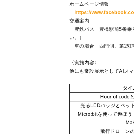
ホームページ情報
https://www.facebook.c
交通案内
豊鉄バス 豊橋駅前5番乗り
い。）
車の場合 西門側、第2駐
〈実施内容〉
他にも常設展示としてAIス
タイ
Hour of c
光るLEDバッジとペットボ
Micro:bitを使って
Ma
飛行ドローン