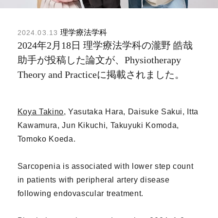
理学療法学科
2024.03.13
2024年2月18日 理学療法学科の瀧野 皓哉
助手が投稿した論文が、Physiotherapy
Theory and Practiceに掲載されました。
Koya Takino
, Yasutaka Hara, Daisuke Sakui, Itta
Kawamura, Jun Kikuchi, Takuyuki Komoda,
Tomoko Koeda.
Sarcopenia is associated with lower step count
in patients with peripheral artery disease
following endovascular treatment.