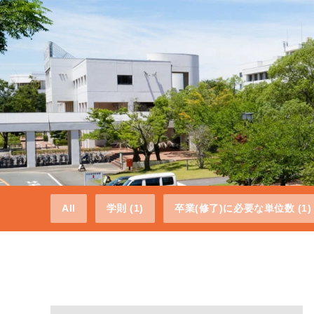
All
学則 (1)
卒業(修了)に必要な単位数 (1)