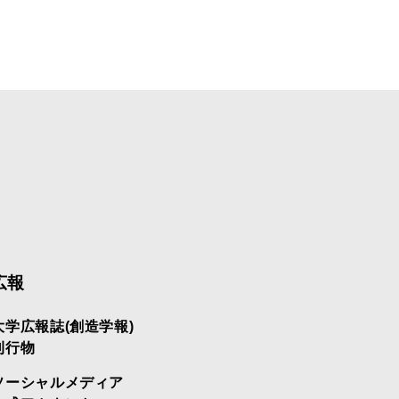
広報
大学広報誌(創造学報)
刊行物
ソーシャルメディア