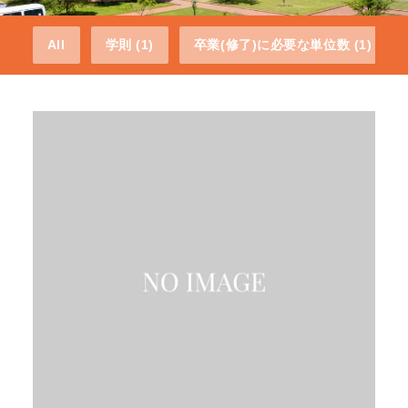
All
学則 (1)
卒業(修了)に必要な単位数 (1)