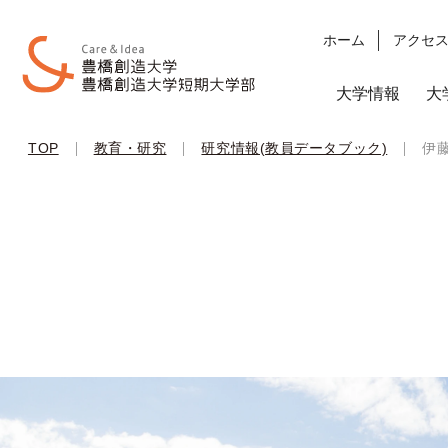
ホーム
アクセ
大学情報
大
|
|
|
TOP
教育・研究
研究情報(教員データブック)
伊