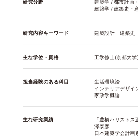
研究分野
建築学 / 都市計画
建築学 / 建築史・意
研究内容キーワード
建築設計 建築
主な学位・資格
工学修士(京都大学
担当経験のある科目
生活環境論
インテリアデザイ
家政学概論
主な研究業績
「豊橋ハリストス
澤泰彦
日本建築学会計画系論文集