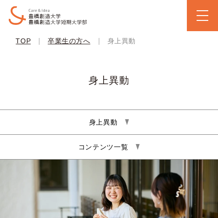
|
|
TOP
卒業生の方へ
身上異動
身上異動
身上異動
コンテンツ一覧