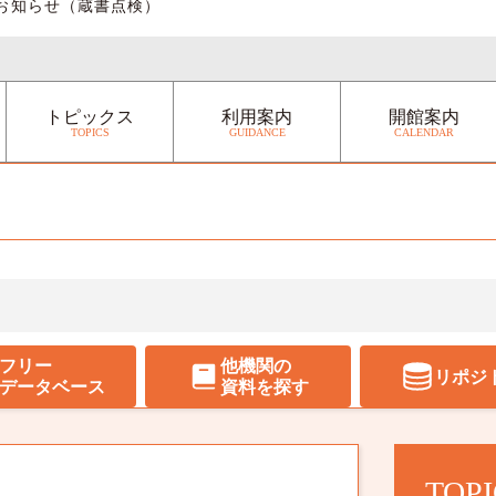
休館のお知らせ（蔵書点検）
トピックス
利⽤案内
開館案内
TOPICS
GUIDANCE
CALENDAR
フリー
他機関の
リポジ
データベース
資料を探す
TOPI